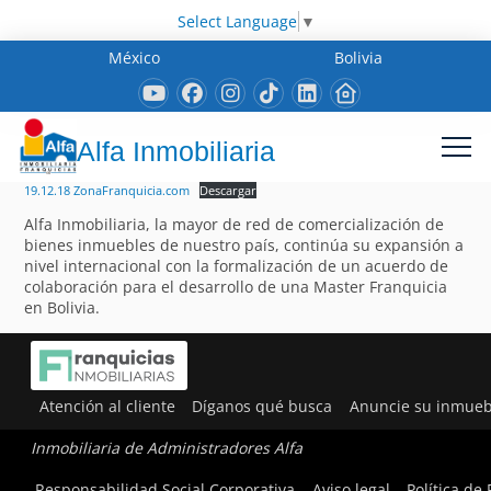
Select Language
▼
México
Bolivia
Alfa Inmobiliaria
19.12.18 ZonaFranquicia.com
Descargar
Alfa Inmobiliaria, la mayor de red de comercialización de
bienes inmuebles de nuestro país, continúa su expansión a
nivel internacional con la formalización de un acuerdo de
colaboración para el desarrollo de una Master Franquicia
en Bolivia.
Atención al cliente
Díganos qué busca
Anuncie su inmueb
Inmobiliaria de Administradores Alfa
Responsabilidad Social Corporativa
Aviso legal
Política de