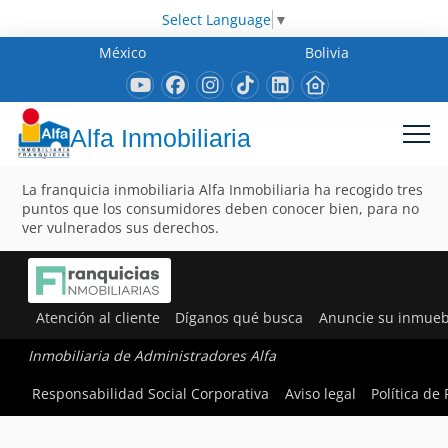
Select Language
▼
México
Bolivia
Alfa Inmobiliaria
La franquicia inmobiliaria Alfa Inmobiliaria ha recogido tres
puntos que los consumidores deben conocer bien, para no
ver vulnerados sus derechos.
Atención al cliente
Díganos qué busca
Anuncie su inmueb
Inmobiliaria de Administradores Alfa
Responsabilidad Social Corporativa
Aviso legal
Política de