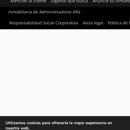
Atención al cliente
Díganos qué busca
Anuncie su inmueb
Inmobiliaria de Administradores Alfa
Responsabilidad Social Corporativa
Aviso legal
Política de
Utilizamos cookies para ofrecerte la mejor experiencia en
nuestra web.