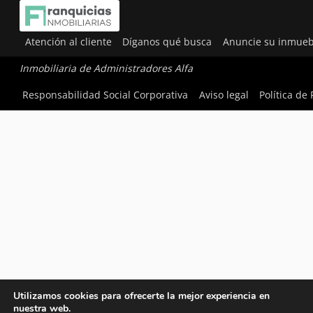
Atención al cliente
Díganos qué busca
Anuncie su inmueb
Inmobiliaria de Administradores Alfa
Responsabilidad Social Corporativa
Aviso legal
Política de
Utilizamos cookies para ofrecerte la mejor experiencia en
nuestra web.