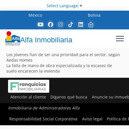
Select Language
▼
México
Bolivia
Alfa Inmobiliaria
Los jóvenes han de ser una prioridad para el sector, según
Aedas Homes
La falta de mano de obra especializada y la escasez de
suelo encarecen la vivienda
Atención al cliente
Díganos qué busca
Anuncie su inmueb
Inmobiliaria de Administradores Alfa
Responsabilidad Social Corporativa
Aviso legal
Política de