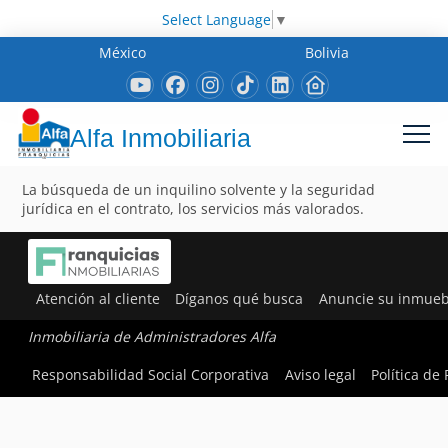
Select Language
▼
México
Bolivia
Alfa Inmobiliaria
La búsqueda de un inquilino solvente y la seguridad
jurídica en el contrato, los servicios más valorados.
Atención al cliente
Díganos qué busca
Anuncie su inmueb
Inmobiliaria de Administradores Alfa
Responsabilidad Social Corporativa
Aviso legal
Política de