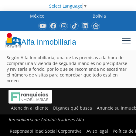
Select Language
▼
México
Bolivia
Alfa Inmobiliaria
Según Alfa Inmobiliaria, una de las premisas a la hora de
comprar una vivienda de segunda mano es no precipitarse
y revisarla a fondo, por lo que se recomienda no escatimar
el número de visitas para comprobar que todo está en
orden.
Atención al cliente
Díganos qué busca
Anuncie su inmueb
Inmobiliaria de Administradores Alfa
Responsabilidad Social Corporativa
Aviso legal
Política de