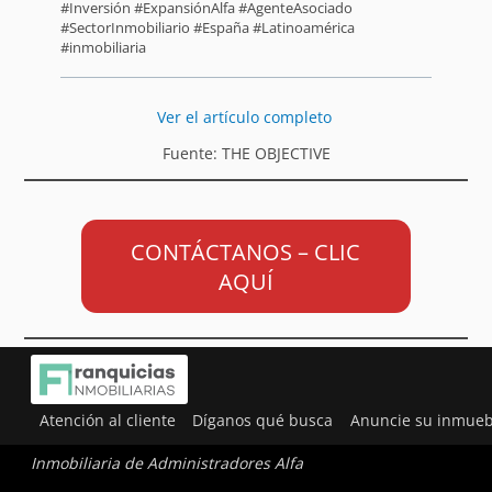
#Inversión #ExpansiónAlfa #AgenteAsociado
#SectorInmobiliario #España #Latinoamérica
#inmobiliaria
Ver el artículo completo
Fuente: THE OBJECTIVE
CONTÁCTANOS – CLIC
AQUÍ
Atención al cliente
Díganos qué busca
Anuncie su inmueb
Inmobiliaria de Administradores Alfa