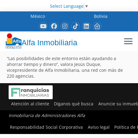
Select Language
▼
México
Bolivia
Alfa Inmobiliaria
“Las posibilidades de este entorno están ayudando a
ahorrar tiempo y dinero”, valora Jesús Duque,
vicepresidente de Alfa Inmobiliaria, una red con más de
220 agencias.
Atención al cliente
Díganos qué busca
Anuncie su inmueb
Inmobiliaria de Administradores Alfa
Responsabilidad Social Corporativa
Aviso legal
Política de