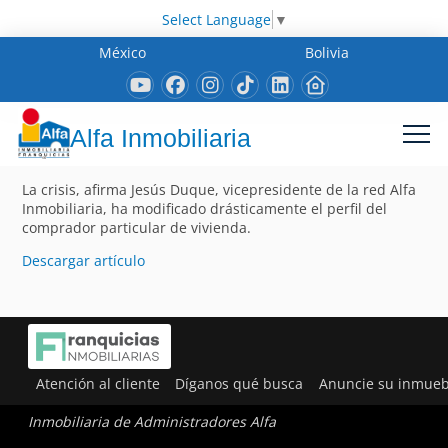
Select Language
▼
México
Bolivia
Alfa Inmobiliaria
La crisis, afirma Jesús Duque, vicepresidente de la red Alfa
Inmobiliaria, ha modificado drásticamente el perfil del
comprador particular de vivienda.
Descargar artículo
Atención al cliente
Díganos qué busca
Anuncie su inmueb
Inmobiliaria de Administradores Alfa