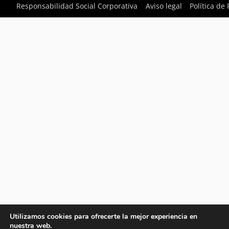
Responsabilidad Social Corporativa
Aviso legal
Política de
Utilizamos cookies para ofrecerte la mejor experiencia en
nuestra web.