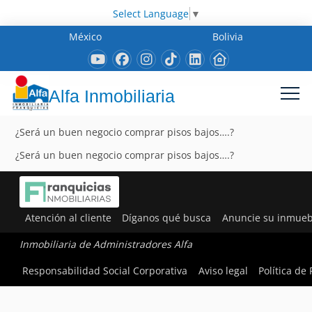
Select Language
▼
México
Bolivia
Alfa Inmobiliaria
¿Será un buen negocio comprar pisos bajos….?
¿Será un buen negocio comprar pisos bajos….?
Atención al cliente
Díganos qué busca
Anuncie su inmueb
Inmobiliaria de Administradores Alfa
Responsabilidad Social Corporativa
Aviso legal
Política de