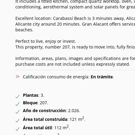
It includes a fitted kitchen, compact quartz worktop, oven, 
conditioning, aerothermal system and solar panels for grea
Excellent location: Carabassí Beach is 3 minutes away, Ali
Alicante city around 20 minutes. Gran Alacant offers servic
beaches.
Perfect to live, enjoy or invest.
This property, number 207, is ready to move into, fully fini
Information, areas, plans, images and specifications are fo
purchase costs are not included unless expressly stated.
Calificación consumo de energía:
En trámite
.
Plantas
: 3.
Bloque
: 207.
Año de construcción
: 2.026.
2
Área total construida
: 121 m
.
2
Área total útil
: 112 m
.
2