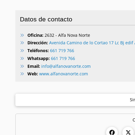
Datos de contacto
Oficina:
2632 - Alfa Nova Norte
Dirección:
Avenida Camino de lo Cortao 17 Lc Bj edif 
Teléfonos:
661 719 766
Whatsapp:
661 719 766
Email:
info@alfanovanorte.com
Web:
www.alfanovanorte.com
Si
C