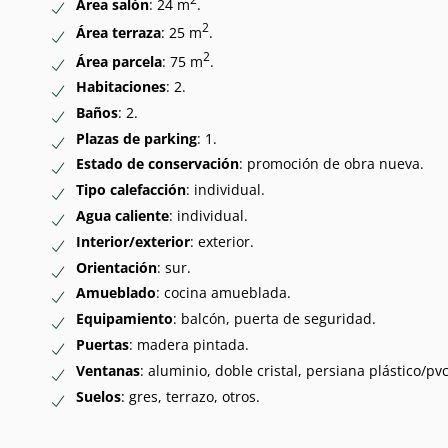
Área salón
: 24 m
.
2
Área terraza
: 25 m
.
2
Área parcela
: 75 m
.
Habitaciones
: 2.
Baños
: 2.
Plazas de parking
: 1.
Estado de conservación
: promoción de obra nueva.
Tipo calefacción
: individual.
Agua caliente
: individual.
Interior/exterior
: exterior.
Orientación
: sur.
Amueblado
: cocina amueblada.
Equipamiento
: balcón, puerta de seguridad.
Puertas
: madera pintada.
Ventanas
: aluminio, doble cristal, persiana plástico/pvc
Suelos
: gres, terrazo, otros.