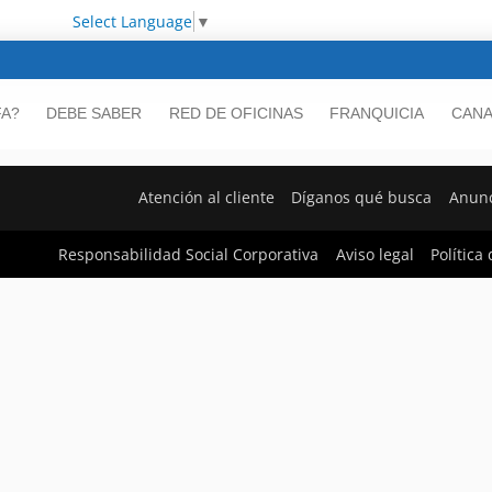
Select Language
▼
FA?
DEBE SABER
RED DE OFICINAS
FRANQUICIA
CANA
Atención al cliente
Díganos qué busca
Anunc
Responsabilidad Social Corporativa
Aviso legal
Política