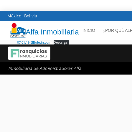
México
Bolivia
Alfa Inmobiliaria
INICIO
¿POR QUÉ AL
07.01.19 ElBoletin.com
Descargar
Inmobiliaria de Administradores Alfa